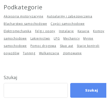
Podkategorie
Akcesoria motoryzacyjne
Autoalarmy i zabezpieczenia
Blacharstwo samochodowe
Części samochodowe
Elektromechanika
Felgi i opony
Instalacje
Kasacja
Komisy
samochodowe
Lakiernictwo
LPG
Mechanicy
Myjnie
samochodowe
Pomoc drogowa
Skup aut
Stacje kontroli
pojazdów
Tunning
Wulkanizacja
złomowanie
Szukaj
Szukaj