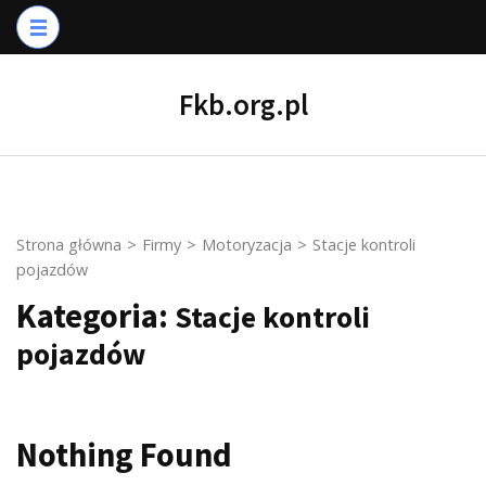
Skip
to
content
Fkb.org.pl
(Press
Enter)
Strona główna
>
Firmy
>
Motoryzacja
>
Stacje kontroli
pojazdów
Kategoria:
Stacje kontroli
pojazdów
Nothing Found