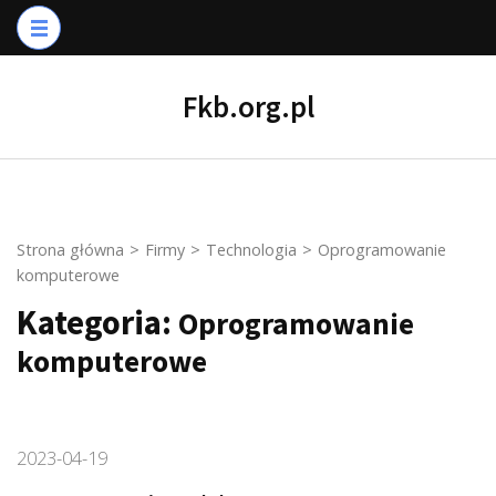
Skip
to
content
Fkb.org.pl
(Press
Enter)
Strona główna
>
Firmy
>
Technologia
>
Oprogramowanie
komputerowe
Kategoria:
Oprogramowanie
komputerowe
2023-04-19