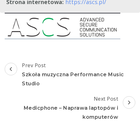
Strona internetowa:
https://ascs.pl/
Post
Prev Post
Navigation
Szkoła muzyczna Performance Music
Studio
Next Post
Medicphone – Naprawa laptopów i
komputerów