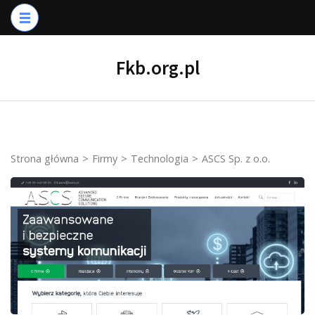
Skip
to
content
Fkb.org.pl
(Press
Enter)
Strona główna
>
Firmy
>
Technologia
>
ASCS Sp. z o.o.