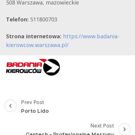
508 Warszawa, mazowieckie
Telefon:
511800703
Strona internetowa:
https://www.badania-
kierowcow.warszawa.pl/
Post
Prev Post
Navigation
Porto Lido
Next Post
Gantech – Profesjonalne Maszyny