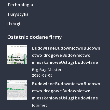
Technologia
Turystyka
Usługi
Ostatnio dodane firmy
Budowlane
Budownictwo
Budowni
ctwo drogowe
Budownictwo
mieszkaniowe
Usługi budowlane
Big Bag Master
2026-08-05
Budowlane
Budownictwo
Budowni
ctwo drogowe
Budownictwo
mieszkaniowe
Usługi budowlane
Jobimet