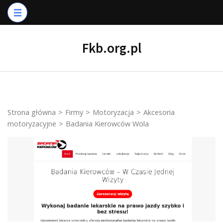
Skip
to
content
Fkb.org.pl
(Press
Enter)
Strona główna
>
Firmy
>
Motoryzacja
>
Akcesoria
motoryzacyjne
>
Badania Kierowców Wola