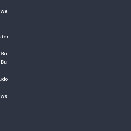
owe
e
ster
e
Bu
o
Bu
o
udo
owe
e