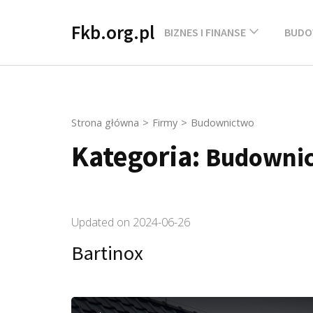
Skip
Fkb.org.pl
to
BIZNES I FINANSE
BUDO
content
(Press
Enter)
Strona główna
>
Firmy
>
Budownictwo
Kategoria:
Budowni
Updated on
2024-06-26
Bartinox