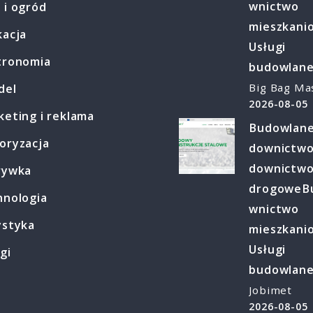
wnictwo
 i ogród
mieszkani
kacja
Usługi
tronomia
budowlan
Big Bag Ma
del
2026-08-05
eting i reklama
Budowlan
oryzacja
downictw
downictw
rywka
drogowe
B
hnologia
wnictwo
ystyka
mieszkani
Usługi
gi
budowlan
Jobimet
2026-08-05