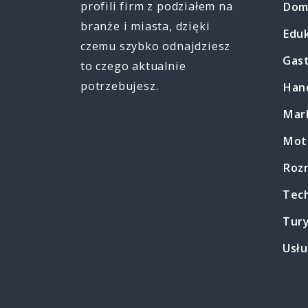
profili firm z podziałem na
Dom
branże i miasta, dzięki
Edu
czemu szybko odnajdziesz
Gas
to czego aktualnie
potrzebujesz.
Han
Mark
Mot
Roz
Tec
Tur
Usłu