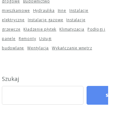
drogowe
Budownictwo
mieszkaniowe
Hydraulika
Inne
Instalacje
elektryczne
Instalacje gazowe
Instalacje
grzewcze
Kładzenie płytek
Klimatyzacja
Podłogi i
panele
Remonty
Usługi
budowlane
Wentylacja
Wykańczanie wnętrz
Szukaj
Szukaj