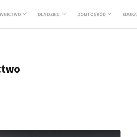
WNICTWO
DLA DZIECI
DOM I OGRÓD
EDUKA
ctwo