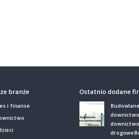
ze branże
Ostatnio dodane fi
es i finanse
Budowlan
downictw
ownictwo
downictw
dzieci
drogowe
B