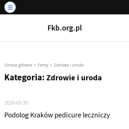
Skip
to
content
Fkb.org.pl
(Press
Enter)
Strona główna
>
Firmy
>
Zdrowie i uroda
Kategoria:
Zdrowie i uroda
2026-03-30
Podolog Kraków pedicure leczniczy