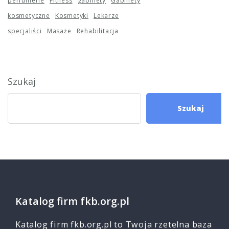
perfumerie
Fitness
gabinety
Gabinety
kosmetyczne
Kosmetyki
Lekarze
specjaliści
Masaże
Rehabilitacja
Szukaj
Szukaj
Katalog firm fkb.org.pl
Katalog firm fkb.org.pl to Twoja rzetelna baza