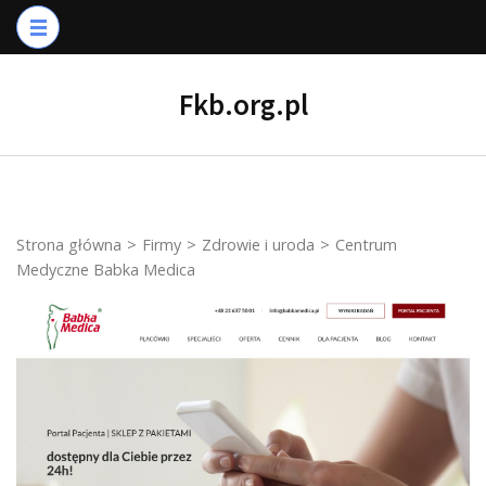
Skip
to
content
Fkb.org.pl
(Press
Enter)
Strona główna
>
Firmy
>
Zdrowie i uroda
>
Centrum
Medyczne Babka Medica