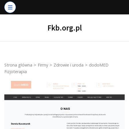
Skip
to
content
Fkb.org.pl
(Press
Enter)
Strona główna
>
Firmy
>
Zdrowie i uroda
>
dodoMED
Fizjoterapia