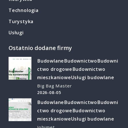
Technologia
Turystyka
Usługi
Ostatnio dodane firmy
Budowlane
Budownictwo
Budowni
ctwo drogowe
Budownictwo
mieszkaniowe
Usługi budowlane
Big Bag Master
2026-08-05
Budowlane
Budownictwo
Budowni
ctwo drogowe
Budownictwo
mieszkaniowe
Usługi budowlane
Jobimet