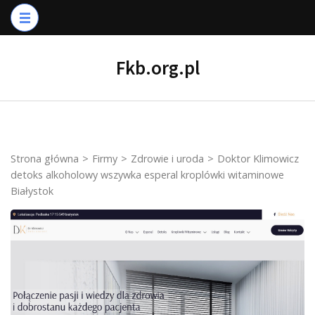
Skip
to
content
Fkb.org.pl
(Press
Enter)
Strona główna
>
Firmy
>
Zdrowie i uroda
>
Doktor Klimowicz
detoks alkoholowy wszywka esperal kroplówki witaminowe
Białystok