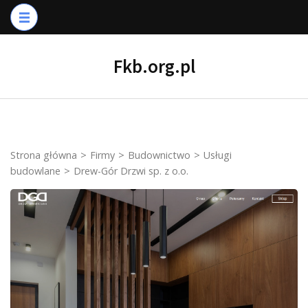
Skip
to
content
Fkb.org.pl
(Press
Enter)
Strona główna
>
Firmy
>
Budownictwo
>
Usługi
budowlane
>
Drew-Gór Drzwi sp. z o.o.