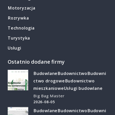
Motoryzacja
Rozrywka
Technologia
Turystyka
Usługi
Ostatnio dodane firmy
Budowlane
Budownictwo
Budowni
ctwo drogowe
Budownictwo
mieszkaniowe
Usługi budowlane
Big Bag Master
2026-08-05
Budowlane
Budownictwo
Budowni