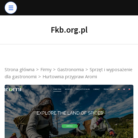
Skip
to
content
Fkb.org.pl
(Press
Enter)
Strona główna
>
Firmy
>
Gastronomia
>
Sprzęt i wyposażenie
dla gastronomii
>
Hurtownia przypraw Aromi