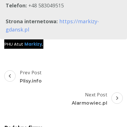
Telefon:
+48 583049515
Strona internetowa:
https://markizy-
gdansk.pl
Post
Prev Post
Navigation
Plisy.info
Next Post
Alarmowiec.pl