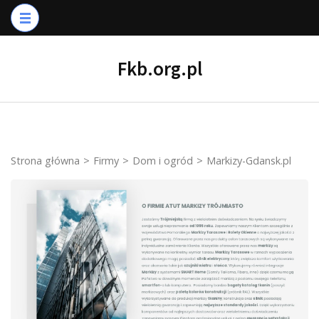
Skip
to
content
Fkb.org.pl
(Press
Enter)
Strona główna
>
Firmy
>
Dom i ogród
>
Markizy-Gdansk.pl