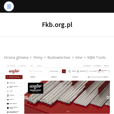
Skip
to
content
Fkb.org.pl
(Press
Enter)
Strona główna
>
Firmy
>
Budownictwo
>
Inne
>
MJW Tools