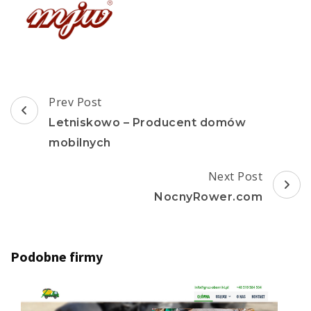
Post
Prev Post
Navigation
Letniskowo – Producent domów
mobilnych
Next Post
NocnyRower.com
Podobne firmy