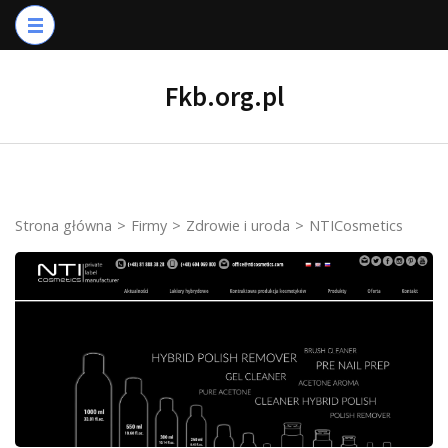
Skip
to
content
Fkb.org.pl
(Press
Enter)
Strona główna
>
Firmy
>
Zdrowie i uroda
>
NTICosmetics