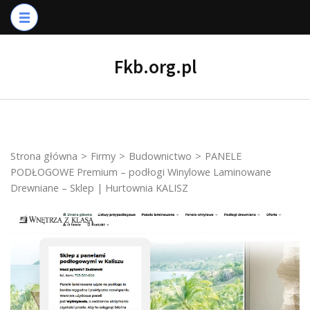
Skip
to
content
Fkb.org.pl
(Press
Enter)
Strona główna
>
Firmy
>
Budownictwo
>
PANELE
PODŁOGOWE Premium – podłogi Winylowe Laminowane
Drewniane – Sklep | Hurtownia KALISZ