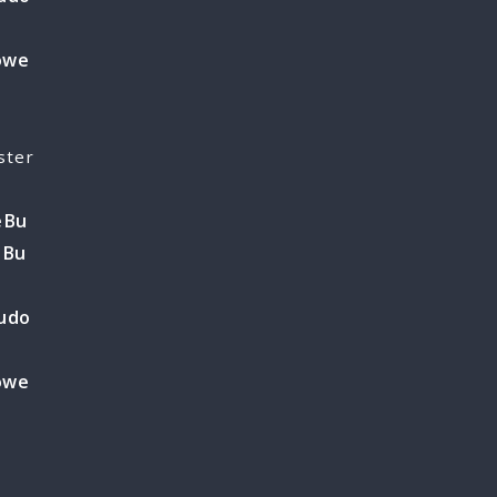
owe
e
ster
e
Bu
o
Bu
o
udo
owe
e