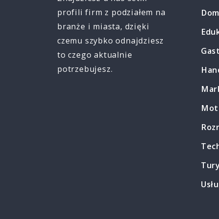
profili firm z podziałem na
Dom
branże i miasta, dzięki
Edu
czemu szybko odnajdziesz
Gas
to czego aktualnie
potrzebujesz.
Han
Mark
Mot
Roz
Tec
Tur
Usłu