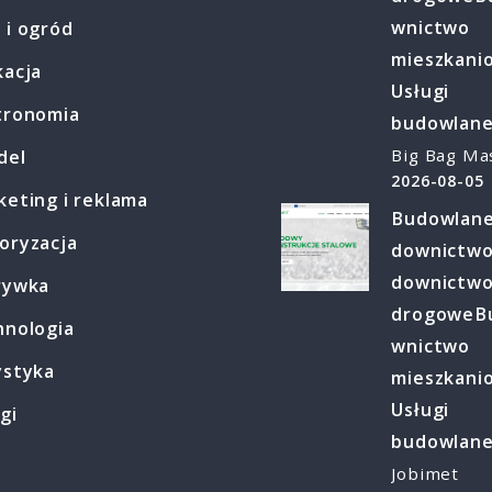
wnictwo
 i ogród
mieszkani
kacja
Usługi
tronomia
budowlan
Big Bag Ma
del
2026-08-05
eting i reklama
Budowlan
oryzacja
downictw
downictw
rywka
drogowe
B
hnologia
wnictwo
ystyka
mieszkani
Usługi
gi
budowlan
Jobimet