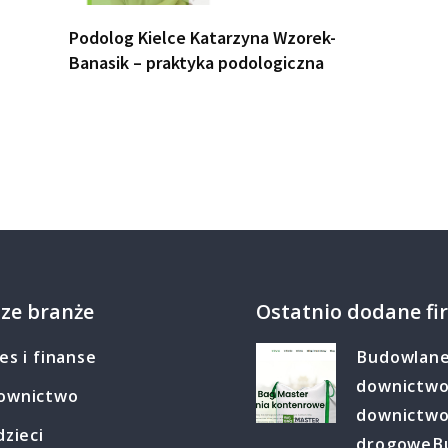
Podolog Kielce Katarzyna Wzorek-
Banasik – praktyka podologiczna
ze branże
Ostatnio dodane fi
es i finanse
Budowlan
downictw
ownictwo
downictw
dzieci
drogowe
B