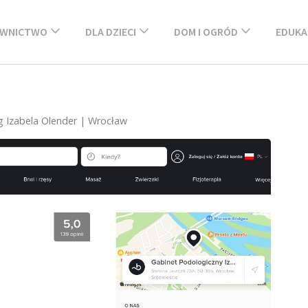
WNICTWO
DLA DZIECI
DOM I OGRÓD
EDUKA
 Izabela Olender | Wrocław