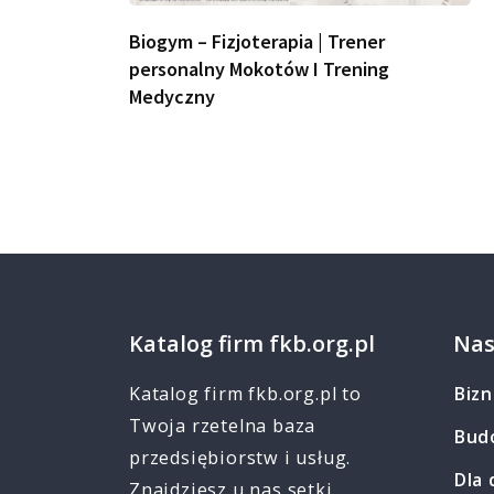
Biogym – Fizjoterapia | Trener
personalny Mokotów I Trening
Medyczny
Katalog firm fkb.org.pl
Nas
Katalog firm fkb.org.pl to
Bizn
Twoja rzetelna baza
Bud
przedsiębiorstw i usług.
Dla 
Znajdziesz u nas setki