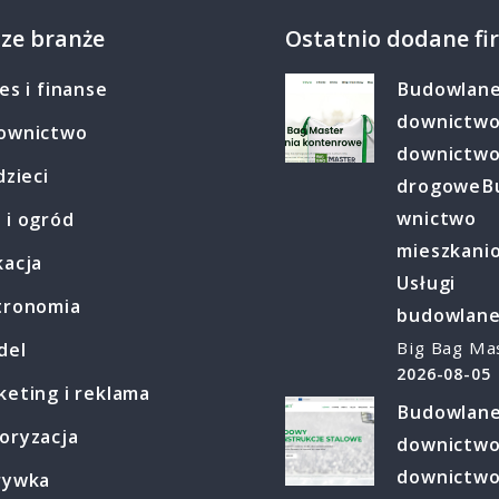
ze branże
Ostatnio dodane fi
es i finanse
Budowlan
downictw
ownictwo
downictw
dzieci
drogowe
B
wnictwo
 i ogród
mieszkani
kacja
Usługi
tronomia
budowlan
Big Bag Ma
del
2026-08-05
eting i reklama
Budowlan
oryzacja
downictw
downictw
rywka