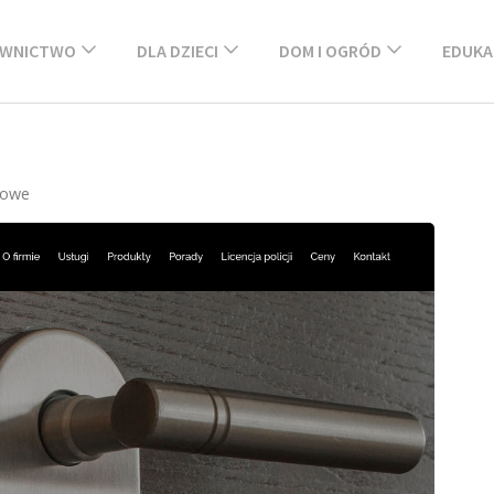
WNICTWO
DLA DZIECI
DOM I OGRÓD
EDUKA
kowe