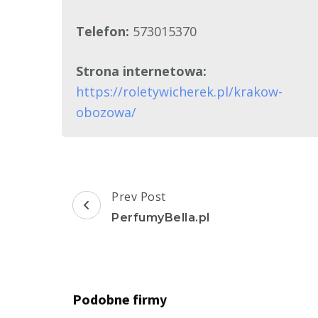
Telefon:
573015370
Strona internetowa:
https://roletywicherek.pl/krakow-
obozowa/
Post
Prev Post
Navigation
PerfumyBella.pl
Podobne firmy