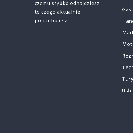
czemu szybko odnajdziesz
Gas
to czego aktualnie
potrzebujesz.
Han
Mark
Mot
Roz
Tec
Tur
Usłu