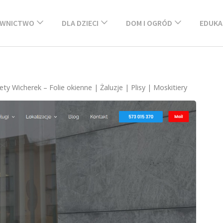
WNICTWO
DLA DZIECI
DOM I OGRÓD
EDUKA
ety Wicherek – Folie okienne | Żaluzje | Plisy | Moskitiery