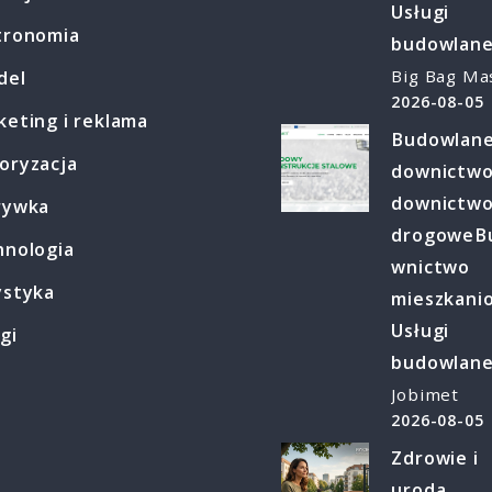
Usługi
tronomia
budowlan
Big Bag Ma
del
2026-08-05
eting i reklama
Budowlan
oryzacja
downictw
downictw
rywka
drogowe
B
hnologia
wnictwo
ystyka
mieszkani
Usługi
gi
budowlan
Jobimet
2026-08-05
Zdrowie i
uroda