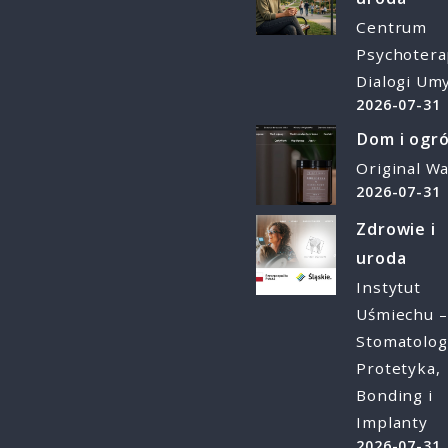
Centrum
Psychotera
Dialogi Um
2026-07-31
Dom i ogr
Original W
2026-07-31
Zdrowie i
uroda
Instytut
Uśmiechu –
Stomatolog
Protetyka,
Bonding i
Implanty
2026-07-31