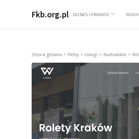
Skip
Fkb.org.pl
to
BIZNES I FINANSE
BUDO
content
(Press
Enter)
Strona główna
>
Firmy
>
Usługi
>
Budowlane
>
Rol