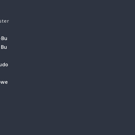
e
ster
e
Bu
o
Bu
o
udo
owe
e