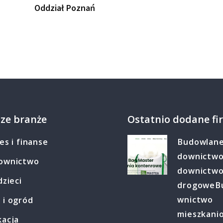
Oddział Poznań
ze branże
Ostatnio dodane fi
es i finanse
Budowlan
downictw
ownictwo
downictw
dzieci
drogowe
B
wnictwo
 i ogród
mieszkani
kacja