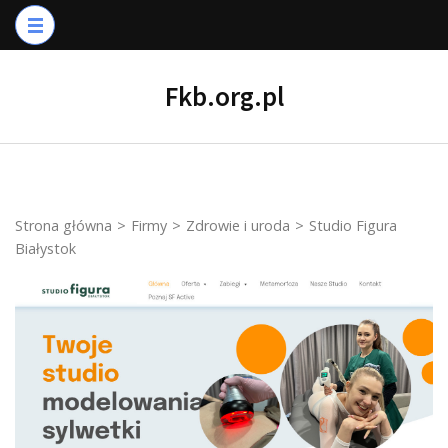
Skip
to
content
Fkb.org.pl
(Press
Enter)
Strona główna
>
Firmy
>
Zdrowie i uroda
>
Studio Figura
Białystok