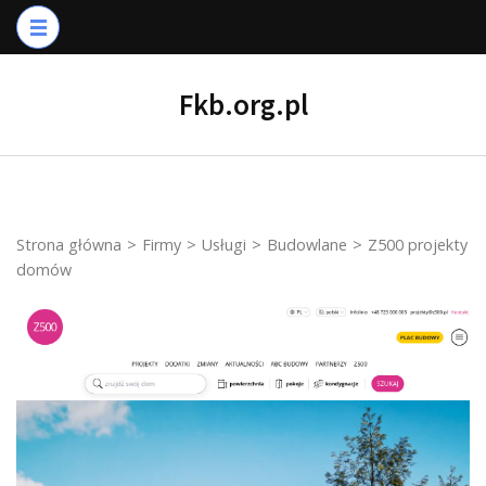
Skip
to
content
Fkb.org.pl
(Press
Enter)
Strona główna
>
Firmy
>
Usługi
>
Budowlane
>
Z500 projekty
domów