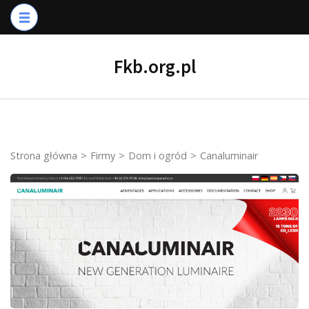
Skip
to
content
Fkb.org.pl
(Press
Enter)
Strona główna
>
Firmy
>
Dom i ogród
>
Canaluminair