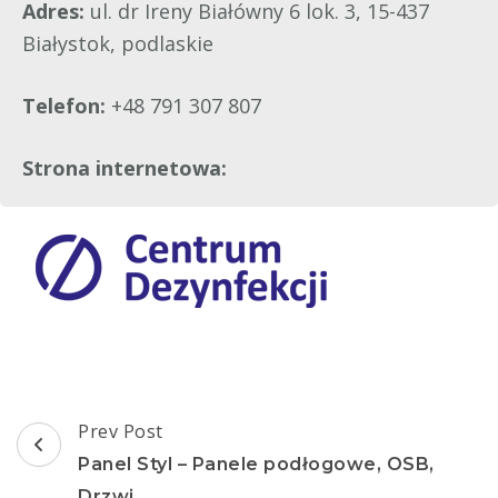
Adres:
ul. dr Ireny Białówny 6 lok. 3, 15-437
Białystok, podlaskie
Telefon:
+48 791 307 807
Strona internetowa:
Post
Prev Post
Navigation
Panel Styl – Panele podłogowe, OSB,
Drzwi