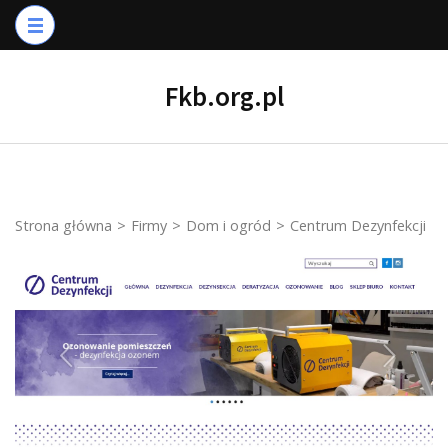
Skip
to
content
Fkb.org.pl
(Press
Enter)
Strona główna
>
Firmy
>
Dom i ogród
>
Centrum Dezynfekcji