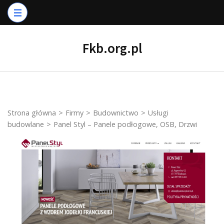
Skip
to
content
Fkb.org.pl
(Press
Enter)
Strona główna
>
Firmy
>
Budownictwo
>
Usługi
budowlane
>
Panel Styl – Panele podłogowe, OSB, Drzwi