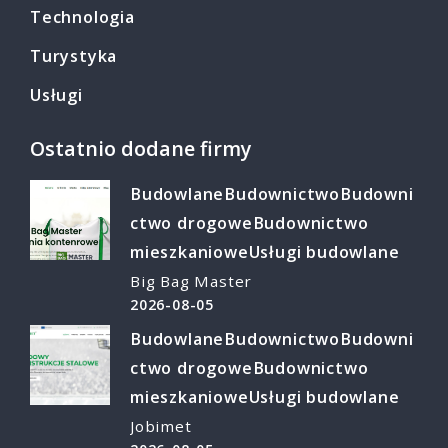
Technologia
Turystyka
Usługi
Ostatnio dodane firmy
Budowlane
Budownictwo
Budowni
ctwo drogowe
Budownictwo
mieszkaniowe
Usługi budowlane
Big Bag Master
2026-08-05
Budowlane
Budownictwo
Budowni
ctwo drogowe
Budownictwo
mieszkaniowe
Usługi budowlane
Jobimet