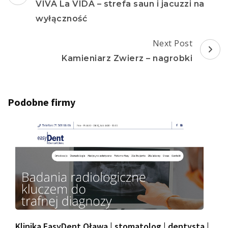
Navigation
VIVA La VIDA – strefa saun i jacuzzi na
wyłączność
Next Post
Kamieniarz Zwierz – nagrobki
Podobne firmy
Klinika EasyDent Oława | stomatolog | dentysta |