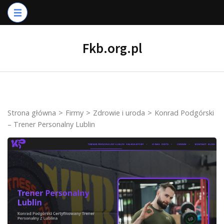
Skip
to
content
Fkb.org.pl
(Press
Enter)
Strona główna
>
Firmy
>
Zdrowie i uroda
>
Konrad Podgórski
– Trener Personalny Lublin